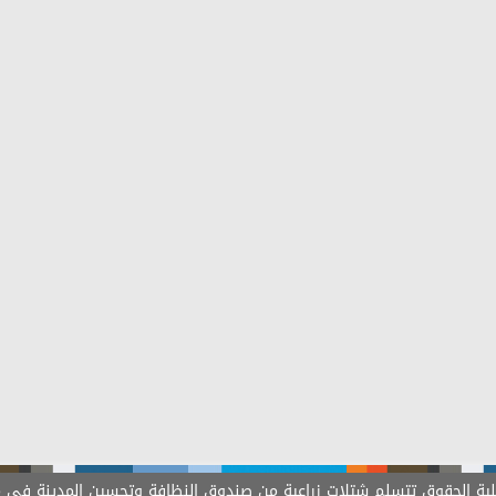
قوق تتسلم شتلات زراعية من صندوق النظافة وتحسين المدينة في م/ عدن