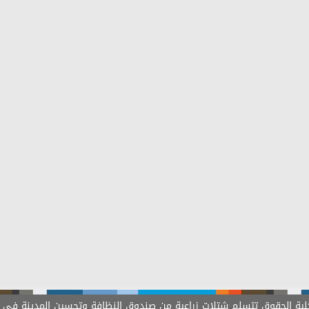
حقوق تتسلم شتلات زراعية من صندوق النظافة وتحسين المدينة في م/ عدن